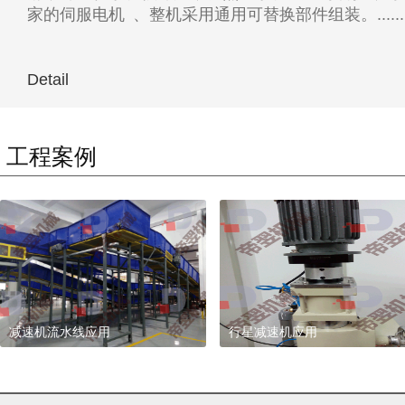
家的伺服电机 、整机采用通用可替换部件组装。......
Detail
工程案例
帝翌机械齿轮减速机流水线应用
帝
机
械
(
上
海
)
有
限
公
司
，
伺
服
专
用
行
星
减
速
机
，
精
密
行
星
速
机
，
客
户
实
际
应
用
案
例
。
减速机流水线应用
翌
电
行星减速机应用
机
减
减速机流水线应用
行星减速机应用